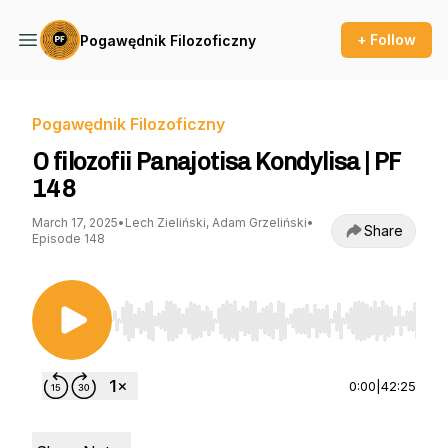
+ Follow
Pogawędnik Filozoficzny
Pogawędnik Filozoficzny
O filozofii Panajotisa Kondylisa | PF
148
March 17, 2025
•
Lech Zieliński, Adam Grzeliński
•
Share
Episode 148
Use Left/Right to seek, Home/End to jump to st
0:00
|
42:25