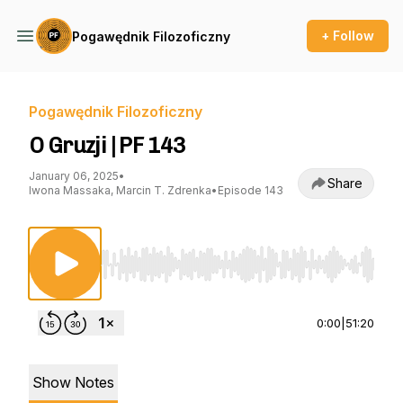
+ Follow
Pogawędnik Filozoficzny
Pogawędnik Filozoficzny
O Gruzji | PF 143
January 06, 2025
•
Share
Iwona Massaka, Marcin T. Zdrenka
•
Episode 143
Use Left/Right to seek, Home/End to jump to st
0:00
|
51:20
Show Notes