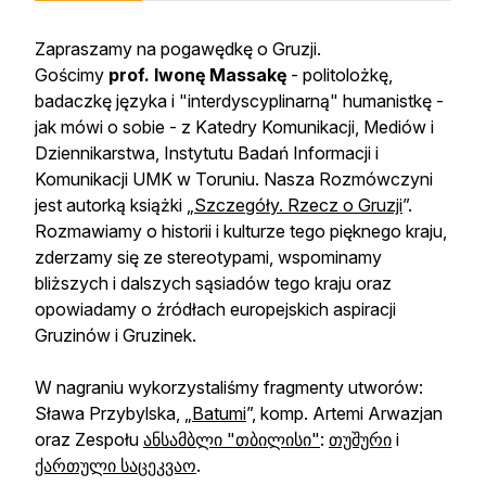
Zapraszamy na pogawędkę o Gruzji.
Gościmy
prof. Iwonę Massakę
- politolożkę,
badaczkę języka i "interdyscyplinarną" humanistkę -
jak mówi o sobie - z Katedry Komunikacji, Mediów i
Dziennikarstwa, Instytutu Badań Informacji i
Komunikacji UMK w Toruniu. Nasza Rozmówczyni
jest autorką książki „
Szczegóły. Rzecz o Gruzji
”.
Rozmawiamy o historii i kulturze tego pięknego kraju,
zderzamy się ze stereotypami, wspominamy
bliższych i dalszych sąsiadów tego kraju oraz
opowiadamy o źródłach europejskich aspiracji
Gruzinów i Gruzinek.
W nagraniu wykorzystaliśmy fragmenty utworów:
Sława Przybylska, „
Batumi
”, komp. Artemi Arwazjan
oraz Zespołu
ანსამბლი "თბილისი"
:
თუშური
i
ქართული საცეკვაო
.