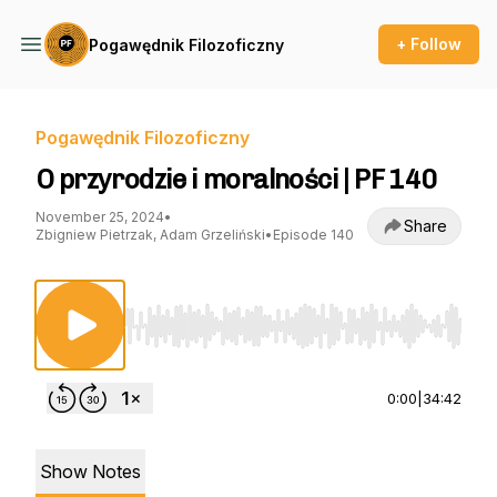
+ Follow
Pogawędnik Filozoficzny
Pogawędnik Filozoficzny
O przyrodzie i moralności | PF 140
November 25, 2024
•
Share
Zbigniew Pietrzak, Adam Grzeliński
•
Episode 140
Use Left/Right to seek, Home/End to jump to st
0:00
|
34:42
Show Notes