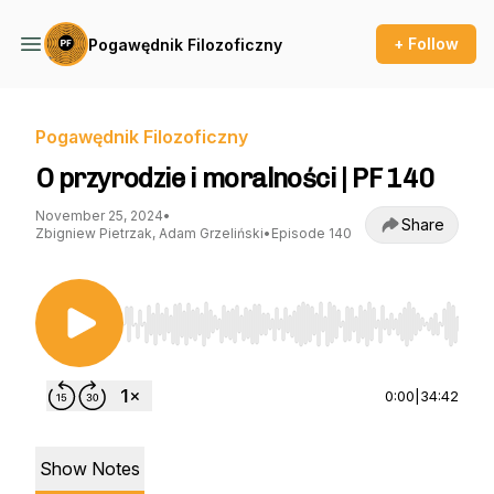
+ Follow
Pogawędnik Filozoficzny
Pogawędnik Filozoficzny
O przyrodzie i moralności | PF 140
November 25, 2024
•
Share
Zbigniew Pietrzak, Adam Grzeliński
•
Episode 140
Use Left/Right to seek, Home/End to jump to st
0:00
|
34:42
Show Notes